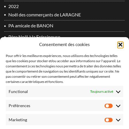
2022
Noël des commerçants de LARAGNE
PA amicale de BANON
Père Noël à la Fréssinouse
Consentement des cookies
SOS 2022 à SIGNES
Pour offrir les meilleures expériences, nous utilisons des technologies telles
2023
que les cookies pour stocker et/ou accéder aux informations sur l'appareil. Le
consentement à ces technologies nous permettra de traiter des données telles
Du plomb dans l’aile 2° Edition !
que le comportement de navigation ou les identifiants uniques sur ce site. Ne
vidéo PA Oraison 2
pas consentir ou retirer son consentement peut affecter négativement
certaines caractéristiques et fonctions.
2024
Functional
Toujours activé
Derniers vols 2024 !
Préférences
Préfér
Du plomb dans l’aile 3° Edition
Marketing
SOS 2024 à SIGNES
Market