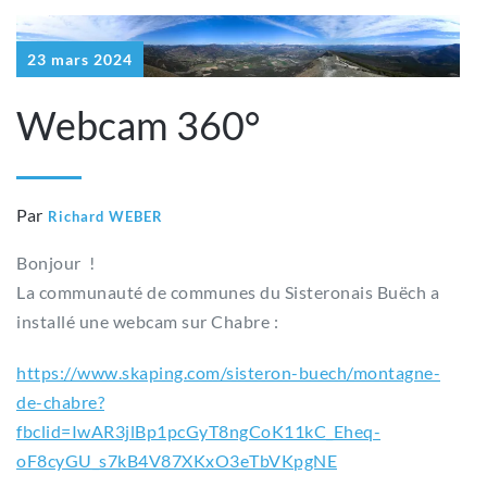
23 mars 2024
Webcam 360°
Par
Richard WEBER
Bonjour !
La communauté de communes du Sisteronais Buëch a
installé une webcam sur Chabre :
https://www.skaping.com/sisteron-buech/montagne-
de-chabre?
fbclid=IwAR3jlBp1pcGyT8ngCoK11kC_Eheq-
oF8cyGU_s7kB4V87XKxO3eTbVKpgNE