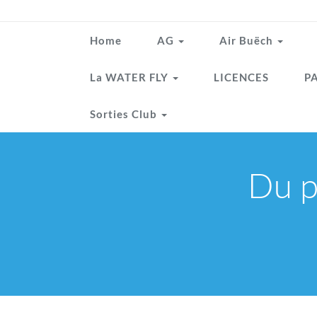
Home
AG
Air Buëch
La WATER FLY
LICENCES
PA
Sorties Club
Du p