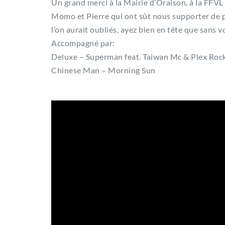
Un grand merci à la Mairie d’Oraison, à la FFVL 
Momo et Pierre qui ont sût nous supporter de p
l’on aurait oubliés, ayez bien en tête que sans vo
Accompagné par:
Deluxe – Superman feat. Taiwan Mc & Plex Roc
Chinese Man – Morning Sun