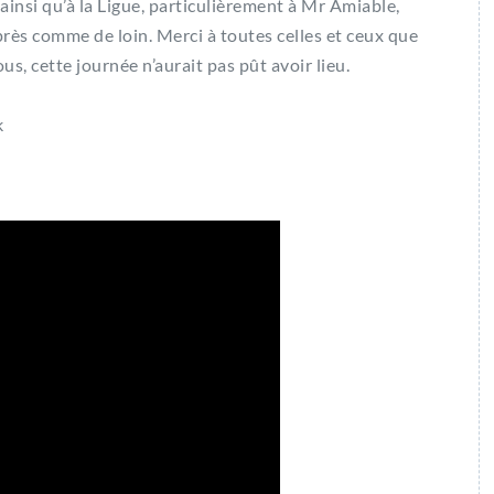
ainsi qu’à la Ligue, particulièrement à Mr Amiable,
rès comme de loin. Merci à toutes celles et ceux que
us, cette journée n’aurait pas pût avoir lieu.
k