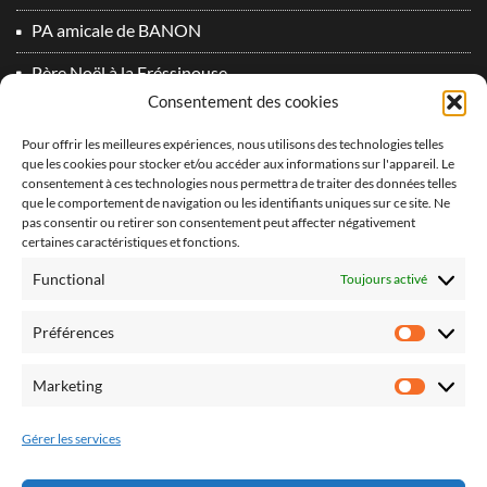
PA amicale de BANON
Père Noël à la Fréssinouse
Consentement des cookies
SOS 2022 à SIGNES
Pour offrir les meilleures expériences, nous utilisons des technologies telles
2023
que les cookies pour stocker et/ou accéder aux informations sur l'appareil. Le
consentement à ces technologies nous permettra de traiter des données telles
Du plomb dans l’aile 2° Edition !
que le comportement de navigation ou les identifiants uniques sur ce site. Ne
vidéo PA Oraison 2
pas consentir ou retirer son consentement peut affecter négativement
certaines caractéristiques et fonctions.
2024
Functional
Toujours activé
Derniers vols 2024 !
Préférences
Préfér
Du plomb dans l’aile 3° Edition
Marketing
SOS 2024 à SIGNES
Market
2025
Gérer les services
La nuit de Icares 2025