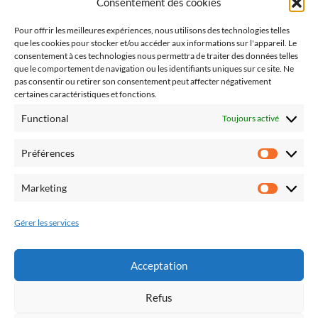
Consentement des cookies
SOS 2022 à SIGNES
Pour offrir les meilleures expériences, nous utilisons des technologies telles
2023
que les cookies pour stocker et/ou accéder aux informations sur l'appareil. Le
consentement à ces technologies nous permettra de traiter des données telles
Du plomb dans l’aile 2° Edition !
que le comportement de navigation ou les identifiants uniques sur ce site. Ne
vidéo PA Oraison 2
pas consentir ou retirer son consentement peut affecter négativement
certaines caractéristiques et fonctions.
2024
Functional
Toujours activé
Derniers vols 2024 !
Préférences
Préfér
Du plomb dans l’aile 3° Edition
Marketing
SOS 2024 à SIGNES
Market
2025
Gérer les services
La nuit de Icares 2025
Acceptation
Vol et repas du nouvel an
Refus