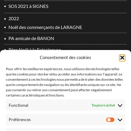
SOS 2021 à SIGNES
2022
Noël des commerçants de LARAGNE
PA amicale de BANON
Père Noël à la Fréssinouse
Consentement des cookies
SOS 2022 à SIGNES
Pour offrir les meilleures expériences, nous utilisons des technologies telles
2023
que les cookies pour stocker et/ou accéder aux informations sur l'appareil. Le
consentement à ces technologies nous permettra de traiter des données telles
Du plomb dans l’aile 2° Edition !
que le comportement de navigation ou les identifiants uniques sur ce site. Ne
vidéo PA Oraison 2
pas consentir ou retirer son consentement peut affecter négativement
certaines caractéristiques et fonctions.
2024
Functional
Toujours activé
Derniers vols 2024 !
Préférences
Préfér
Du plomb dans l’aile 3° Edition