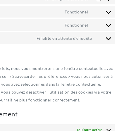
Consent
service
to
Fonctionnel
wordpress
Consent
service
to
Fonctionnel
facebook
Consent
service
to
Finalité en attente d’enquête
whatsapp
Consent
service
to
complianz
service
divers
e fois, nous vous montrerons une fenêtre contextuelle avec
z sur « Sauvegarder les préférences » vous nous autorisez à
e vous avez sélectionnés dans la fenêtre contextuelle,
Vous pouvez désactiver l’utilisation des cookies via votre
pourrait ne plus fonctionner correctement.
tement
Toujours activé