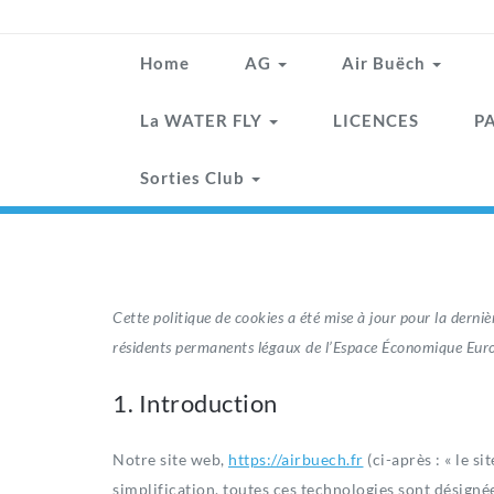
Home
AG
Air Buëch
La WATER FLY
LICENCES
PA
Sorties Club
Cette politique de cookies a été mise à jour pour la derni
résidents permanents légaux de l’Espace Économique Europ
1. Introduction
Notre site web,
https://airbuech.fr
(ci-après : « le si
simplification, toutes ces technologies sont désigné