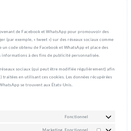
provenant de Facebook et WhatsApp pour promouvoir des
tager (par exemple, « tweet ») sur des réseaux sociaux comme
e un code obtenu de Facebook et WhatsApp et place des
s informations à des fins de publicité personnalisée.
s réseaux sociaux (qui peut être modifiée régulièrement) afin
) traitées en utilisant ces cookies. Les données récupérées
WhatsApp se trouvent aux États-Unis.
Fonctionnel
Consent
to
Marketing, Fonctionnel