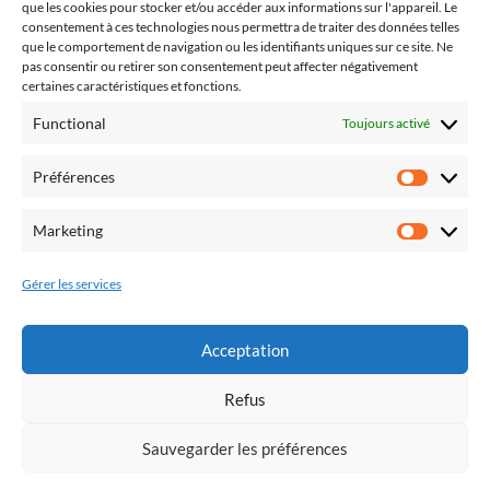
2023
que les cookies pour stocker et/ou accéder aux informations sur l'appareil. Le
consentement à ces technologies nous permettra de traiter des données telles
Du plomb dans l’aile 2° Edition !
que le comportement de navigation ou les identifiants uniques sur ce site. Ne
vidéo PA Oraison 2
pas consentir ou retirer son consentement peut affecter négativement
certaines caractéristiques et fonctions.
2024
Functional
Toujours activé
Derniers vols 2024 !
Préférences
Préfér
Du plomb dans l’aile 3° Edition
Marketing
SOS 2024 à SIGNES
Market
2025
Gérer les services
La nuit de Icares 2025
Acceptation
Vol et repas du nouvel an
Refus
Sauvegarder les préférences