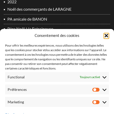
2022
Noël des commerçants de LARAGNE
PA amicale de BANON
Père Noël à la Fréssinouse
Consentement des cookies
SOS 2022 à SIGNES
Pour offrir les meilleures expériences, nous utilisons des technologies telles
2023
que les cookies pour stocker et/ou accéder aux informations sur l'appareil. Le
consentement à ces technologies nous permettra de traiter des données telles
Du plomb dans l’aile 2° Edition !
que le comportement de navigation ou les identifiants uniques sur ce site. Ne
vidéo PA Oraison 2
pas consentir ou retirer son consentement peut affecter négativement
certaines caractéristiques et fonctions.
2024
Functional
Toujours activé
Derniers vols 2024 !
Préférences
Préfér
Du plomb dans l’aile 3° Edition
Marketing
SOS 2024 à SIGNES
Market
2025