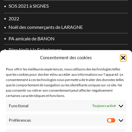
SOS 2021 à SIGNES
2022
Noël des commerçants de LARAGNE
PA amicale de BANON
Père Noël à la Fréssinouse
Consentement des cookies
SOS 2022 à SIGNES
Pour offrir les meilleures expériences, nous utilisons des technologies telles
2023
que les cookies pour stocker et/ou accéder aux informations sur l'appareil. Le
consentement à ces technologies nous permettra de traiter des données telles
Du plomb dans l’aile 2° Edition !
que le comportement de navigation ou les identifiants uniques sur ce site. Ne
vidéo PA Oraison 2
pas consentir ou retirer son consentement peut affecter négativement
certaines caractéristiques et fonctions.
2024
Functional
Toujours activé
Derniers vols 2024 !
Préférences
Préfér
Du plomb dans l’aile 3° Edition