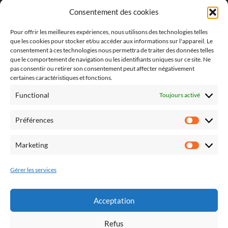
Consentement des cookies
SOS 2022 à SIGNES
Pour offrir les meilleures expériences, nous utilisons des technologies telles
2023
que les cookies pour stocker et/ou accéder aux informations sur l'appareil. Le
consentement à ces technologies nous permettra de traiter des données telles
Du plomb dans l’aile 2° Edition !
que le comportement de navigation ou les identifiants uniques sur ce site. Ne
vidéo PA Oraison 2
pas consentir ou retirer son consentement peut affecter négativement
certaines caractéristiques et fonctions.
2024
Functional
Toujours activé
Derniers vols 2024 !
Préférences
Préfér
Du plomb dans l’aile 3° Edition
Marketing
SOS 2024 à SIGNES
Market
2025
Gérer les services
La nuit de Icares 2025
Acceptation
Vol et repas du nouvel an
Refus