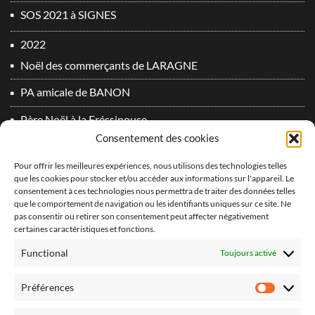
SOS 2021 à SIGNES
2022
Noël des commerçants de LARAGNE
PA amicale de BANON
Père Noël à la Fréssinouse
Consentement des cookies
SOS 2022 à SIGNES
Pour offrir les meilleures expériences, nous utilisons des technologies telles
2023
que les cookies pour stocker et/ou accéder aux informations sur l'appareil. Le
consentement à ces technologies nous permettra de traiter des données telles
Du plomb dans l’aile 2° Edition !
que le comportement de navigation ou les identifiants uniques sur ce site. Ne
vidéo PA Oraison 2
pas consentir ou retirer son consentement peut affecter négativement
certaines caractéristiques et fonctions.
2024
Functional
Toujours activé
Derniers vols 2024 !
Préférences
Préfér
Du plomb dans l’aile 3° Edition