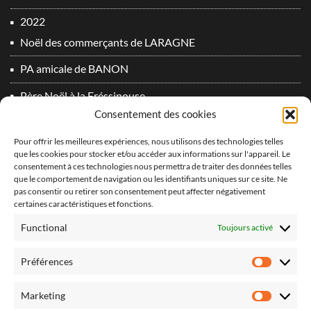
2022
Noël des commerçants de LARAGNE
PA amicale de BANON
Père Noël à la Fréssinouse
Consentement des cookies
SOS 2022 à SIGNES
Pour offrir les meilleures expériences, nous utilisons des technologies telles
2023
que les cookies pour stocker et/ou accéder aux informations sur l'appareil. Le
consentement à ces technologies nous permettra de traiter des données telles
Du plomb dans l’aile 2° Edition !
que le comportement de navigation ou les identifiants uniques sur ce site. Ne
vidéo PA Oraison 2
pas consentir ou retirer son consentement peut affecter négativement
certaines caractéristiques et fonctions.
2024
Functional
Toujours activé
Derniers vols 2024 !
Préférences
Préfér
Du plomb dans l’aile 3° Edition
Marketing
SOS 2024 à SIGNES
Market