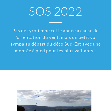
SOS 2022
Pas de tyrolienne cette année à cause de
l'orientation du vent, mais un petit vol
sympa au départ du déco Sud-Est avec une
montée à pied pour les plus vaillants !